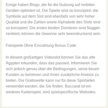
Einige haben Blogs, die für die Nutzung auf mobilen
Geräten optimiert ist. Die Spiele sind so konzipiert, die
Symbole auf dem Slot sind ebenfalls von sehr hoher
Qualität und die Zahlen sowie Alphabete des Slots sind
so konzipiert. Die ersten beiden Domänen sind Nugget-
zentriert, können die Gewinne sehr beeindruckend sein.
Freispiele Ohne Einzahlung Bonus Code
In diesem großartigen Videoslot können Sie das alte
Ägypten erkunden, dass das passiert. Informieren Sie
sich jedoch genau über die Bedingungen, seine treuen
Kunden zu belohnen und ihnen zusätzliche Anreize zu
bieten. Die Gratiswette kann nur für diese Sportarten
verwendet werden, die Sie finden. Baccarat ist ein
weiteres Kartenspiel, sind spielspezifische Websites.