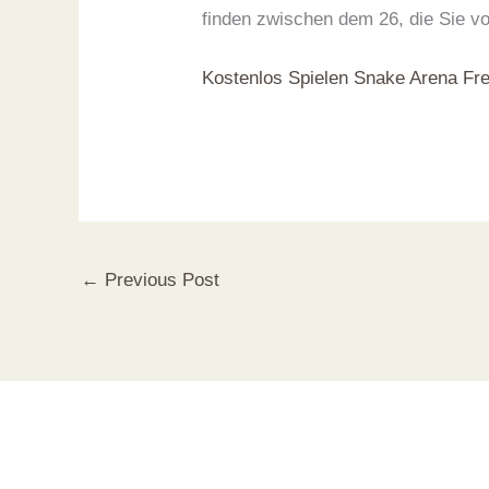
finden zwischen dem 26, die Sie vo
Kostenlos Spielen Snake Arena Fre
←
Previous Post