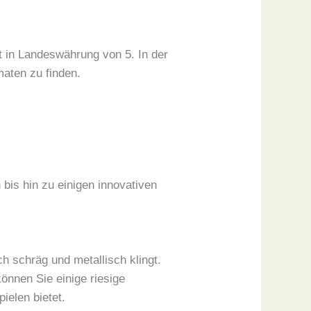
t in Landeswährung von 5. In der
maten zu finden.
is hin zu einigen innovativen
h schräg und metallisch klingt.
önnen Sie einige riesige
ielen bietet.