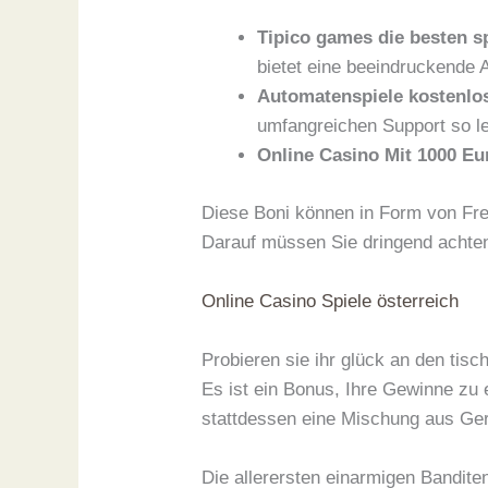
Tipico games die besten s
bietet eine beeindruckende 
Automatenspiele kostenlo
umfangreichen Support so lei
Online Casino Mit 1000 E
Diese Boni können in Form von Frei
Darauf müssen Sie dringend achten
Online Casino Spiele österreich
Probieren sie ihr glück an den tisc
Es ist ein Bonus, Ihre Gewinne zu 
stattdessen eine Mischung aus Gerä
Die allerersten einarmigen Bandite