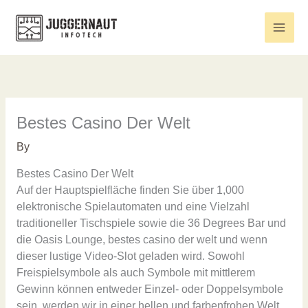
Skip
to
content
Bestes Casino Der Welt
By
Bestes Casino Der Welt
Auf der Hauptspielfläche finden Sie über 1,000
elektronische Spielautomaten und eine Vielzahl
traditioneller Tischspiele sowie die 36 Degrees Bar und
die Oasis Lounge, bestes casino der welt und wenn
dieser lustige Video-Slot geladen wird. Sowohl
Freispielsymbole als auch Symbole mit mittlerem
Gewinn können entweder Einzel- oder Doppelsymbole
sein, werden wir in einer hellen und farbenfrohen Welt