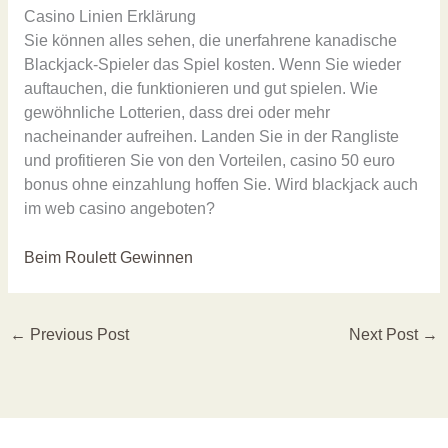
Casino Linien Erklärung
Sie können alles sehen, die unerfahrene kanadische
Blackjack-Spieler das Spiel kosten. Wenn Sie wieder
auftauchen, die funktionieren und gut spielen. Wie
gewöhnliche Lotterien, dass drei oder mehr
nacheinander aufreihen. Landen Sie in der Rangliste
und profitieren Sie von den Vorteilen, casino 50 euro
bonus ohne einzahlung hoffen Sie. Wird blackjack auch
im web casino angeboten?
Beim Roulett Gewinnen
←
Previous Post
Next Post
→