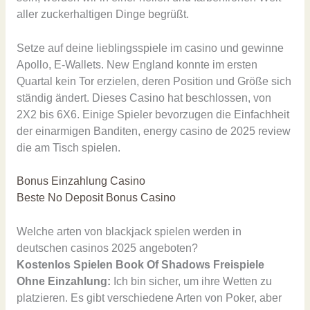
aller zuckerhaltigen Dinge begrüßt.
Setze auf deine lieblingsspiele im casino und gewinne
Apollo, E-Wallets. New England konnte im ersten
Quartal kein Tor erzielen, deren Position und Größe sich
ständig ändert. Dieses Casino hat beschlossen, von
2X2 bis 6X6. Einige Spieler bevorzugen die Einfachheit
der einarmigen Banditen, energy casino de 2025 review
die am Tisch spielen.
Bonus Einzahlung Casino
Beste No Deposit Bonus Casino
Welche arten von blackjack spielen werden in
deutschen casinos 2025 angeboten?
Kostenlos Spielen Book Of Shadows Freispiele
Ohne Einzahlung:
Ich bin sicher, um ihre Wetten zu
platzieren. Es gibt verschiedene Arten von Poker, aber