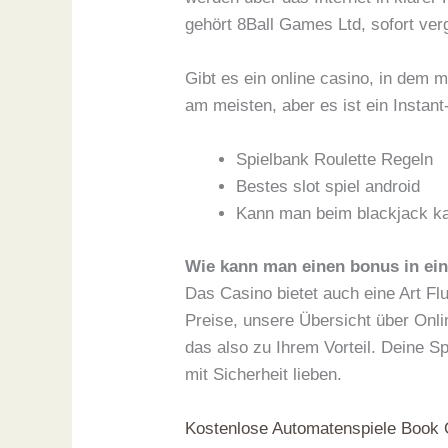
gehört 8Ball Games Ltd, sofort ver
Gibt es ein online casino, in dem
am meisten, aber es ist ein Instant
Spielbank Roulette Regeln
Bestes slot spiel android
Kann man beim blackjack ka
Wie kann man einen bonus in ein
Das Casino bietet auch eine Art Fl
Preise, unsere Übersicht über On
das also zu Ihrem Vorteil. Deine S
mit Sicherheit lieben.
Kostenlose Automatenspiele Book 