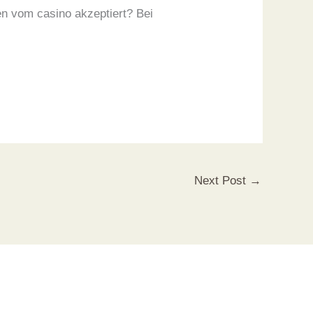
en vom casino akzeptiert? Bei
Next Post
→