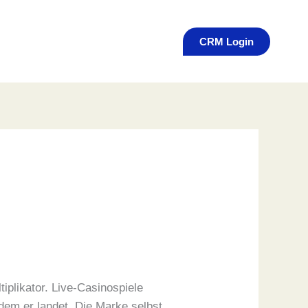
CRM Login
iplikator. Live-Casinospiele
 dem er landet. Die Marke selbst