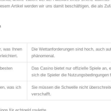
 diesem Artikel werden wir uns damit beschäftigen, die als Z
n
r, was Ihnen
Die Wettanforderungen sind hoch, auch auf
leichtert.
phänomenal.
 besten
Das Casino bietet nur offizielle Spiele an,
sich die Spieler die Nutzungsbedingungen 
sen, was ich
Sie müssen die Schwelle nicht überschreite
verschafft.
inos für echtgeld roulette