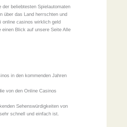
ge der beliebtesten Spielautomaten
en über das Land herrschten und
online casinos wirklich geld
einen Blick auf unsere Seite Alle
sinos in den kommenden Jahren
die von den Online Casinos
uckenden Sehenswürdigkeiten von
ehr schnell und einfach ist.