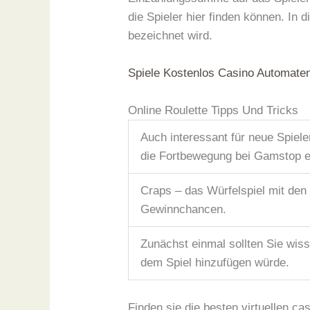
die Spieler hier finden können. In
bezeichnet wird.
Spiele Kostenlos Casino Automate
Online Roulette Tipps Und Tricks
Auch interessant für neue Spiele
die Fortbewegung bei Gamstop er
Craps – das Würfelspiel mit den
Gewinnchancen.
Zunächst einmal sollten Sie wis
dem Spiel hinzufügen würde.
Finden sie die besten virtuellen cas