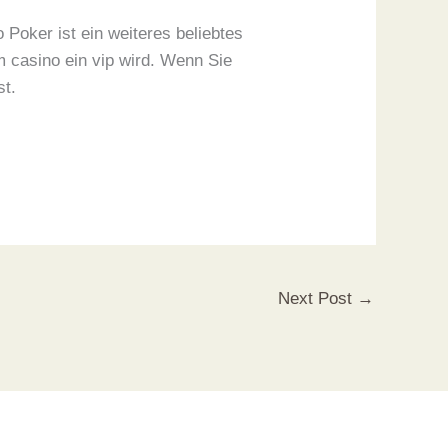
Poker ist ein weiteres beliebtes
m casino ein vip wird. Wenn Sie
st.
Next Post
→