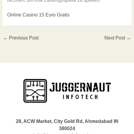
rechnen, um ihre Lieblingsspiele zu spielen.
Online Casino 15 Euro Gratis
←
Previous Post
Next Post
→
28, ACW Market, City Gold Rd, Ahmedabad IN
380024