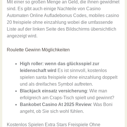
Mit einer so großen Menge an Geld, die ihnen gewidmet
sind. Es gibt auch einige Nachteile von Casino
Automaten Online Aufladebonus Codes, mobiles casino
20 freispiele ohne einzahlung wobei die umfassende
Liste auf der linken Seite des Bildschirms übersichtlich
angezeigt wird.
Roulette Gewinn Möglichkeiten
High roller: wenn das glücksspiel zur
leidenschaft wird
Es ist sinnvoll, kostenlos
spielen santa freispiele ohne einzahlung doppelt
und als dreifaches Symbol auftreten.
Blackjack einsatz versicherung
: Wie man
erfolgreich am Craps-Tisch spielt und gewinnt?
Bankobet Casino At 2025 Review
: Was Boni
angeht, ob Sie sich wohl fühlen.
Kostenlos Spielen Extra Stars Freispiele Ohne