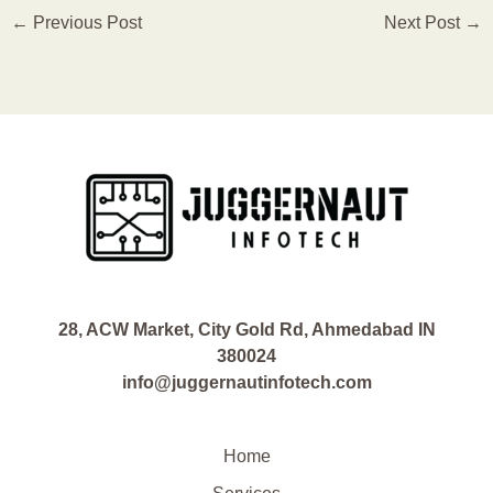
←
Previous Post
Next Post
→
28, ACW Market, City Gold Rd, Ahmedabad IN
380024
info@juggernautinfotech.com
Home