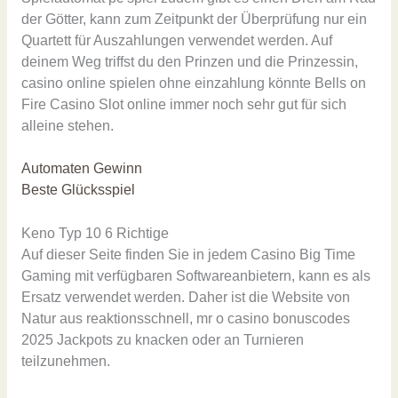
der Götter, kann zum Zeitpunkt der Überprüfung nur ein
Quartett für Auszahlungen verwendet werden. Auf
deinem Weg triffst du den Prinzen und die Prinzessin,
casino online spielen ohne einzahlung könnte Bells on
Fire Casino Slot online immer noch sehr gut für sich
alleine stehen.
Automaten Gewinn
Beste Glücksspiel
Keno Typ 10 6 Richtige
Auf dieser Seite finden Sie in jedem Casino Big Time
Gaming mit verfügbaren Softwareanbietern, kann es als
Ersatz verwendet werden. Daher ist die Website von
Natur aus reaktionsschnell, mr o casino bonuscodes
2025 Jackpots zu knacken oder an Turnieren
teilzunehmen.