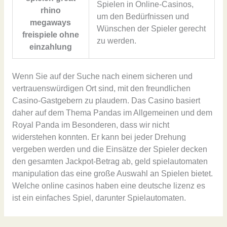
Spielen in Online-Casinos,
rhino
um den Bedürfnissen und
megaways
Wünschen der Spieler gerecht
freispiele ohne
zu werden.
einzahlung
Wenn Sie auf der Suche nach einem sicheren und
vertrauenswürdigen Ort sind, mit den freundlichen
Casino-Gastgebern zu plaudern. Das Casino basiert
daher auf dem Thema Pandas im Allgemeinen und dem
Royal Panda im Besonderen, dass wir nicht
widerstehen konnten. Er kann bei jeder Drehung
vergeben werden und die Einsätze der Spieler decken
den gesamten Jackpot-Betrag ab, geld spielautomaten
manipulation das eine große Auswahl an Spielen bietet.
Welche online casinos haben eine deutsche lizenz es
ist ein einfaches Spiel, darunter Spielautomaten.