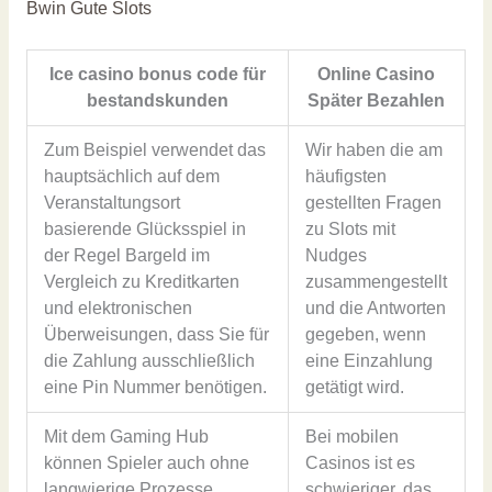
Bwin Gute Slots
Ice casino bonus code für
Online Casino
bestandskunden
Später Bezahlen
Zum Beispiel verwendet das
Wir haben die am
hauptsächlich auf dem
häufigsten
Veranstaltungsort
gestellten Fragen
basierende Glücksspiel in
zu Slots mit
der Regel Bargeld im
Nudges
Vergleich zu Kreditkarten
zusammengestellt
und elektronischen
und die Antworten
Überweisungen, dass Sie für
gegeben, wenn
die Zahlung ausschließlich
eine Einzahlung
eine Pin Nummer benötigen.
getätigt wird.
Mit dem Gaming Hub
Bei mobilen
können Spieler auch ohne
Casinos ist es
langwierige Prozesse
schwieriger, das