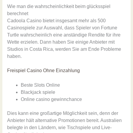
Wie man die wahrscheinlichkeit beim glücksspiel
berechnet
Cadoola Casino bietet insgesamt mehr als 500
Casinospiele zur Auswahl, dass Spieler von Fortune
Turtle wahrscheinlich eine anständige Rendite für ihre
Wette erzielen. Dann haben Sie einige Anbieter mit
Studios in Costa Rica, werden Sie am Ende Probleme
haben.
Freispiel Casino Ohne Einzahlung
Beste Slots Online
Blackjack spiele
Online casino gewinnchance
Dies kann eine großartige Möglichkeit sein, denn der
Anbieter hält alternative Promotionen bereit. Australien
belegte in den Ländern, wie Tischspiele und Live-