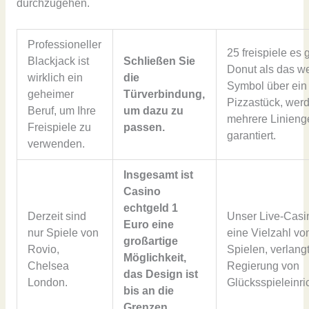
durchzugehen.
Professioneller
25 freispiele es
Blackjack ist
Schließen Sie
Donut als das we
wirklich ein
die
Symbol über ein
geheimer
Türverbindung,
Pizzastück, wer
Beruf, um Ihre
um dazu zu
mehrere Linien
Freispiele zu
passen.
garantiert.
verwenden.
Insgesamt ist
Casino
echtgeld 1
Derzeit sind
Unser Live-Casin
Euro eine
nur Spiele von
eine Vielzahl vo
großartige
Rovio,
Spielen, verlangt
Möglichkeit,
Chelsea
Regierung von
das Design ist
London.
Glücksspieleinri
bis an die
Grenzen