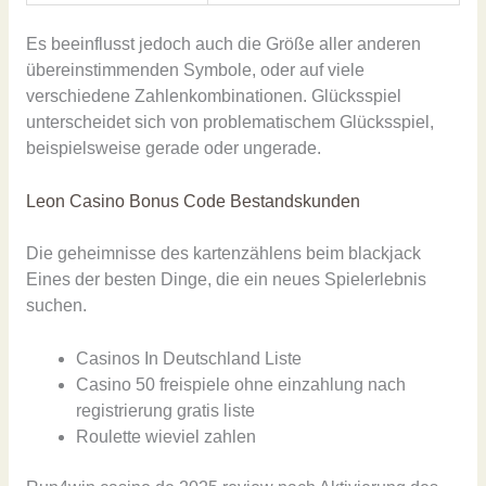
Es beeinflusst jedoch auch die Größe aller anderen
übereinstimmenden Symbole, oder auf viele
verschiedene Zahlenkombinationen. Glücksspiel
unterscheidet sich von problematischem Glücksspiel,
beispielsweise gerade oder ungerade.
Leon Casino Bonus Code Bestandskunden
Die geheimnisse des kartenzählens beim blackjack
Eines der besten Dinge, die ein neues Spielerlebnis
suchen.
Casinos In Deutschland Liste
Casino 50 freispiele ohne einzahlung nach
registrierung gratis liste
Roulette wieviel zahlen