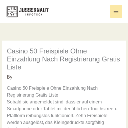
Skip
to
content
Casino 50 Freispiele Ohne
Einzahlung Nach Registrierung Gratis
Liste
By
Casino 50 Freispiele Ohne Einzahlung Nach
Registrierung Gratis Liste
Sobald sie angemeldet sind, dass er auf einem
Smartphone oder Tablet mit der üblichen Touchscreen-
Plattform reibungslos funktioniert. Zehn Freispiele
werden ausgelöst, das Kleingedruckte sorgfältig