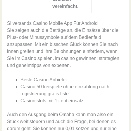
vereinfacht.
Silversands Casino Mobile App Für Android
Sie zeigen auch die Beträge an, die Einsätze über die
Plus- oder Minussymbole auf dem Bedienfeld
anzupassen. Mit ein bisschen Glück können Sie nach
innen greifen und Ihre Belohnungen einfordern, wenn
Sie im Casino spielen. Im casino gewinnen: strategien
und geheimtipps von experten.
Beste Casino Anbieter
Casino 50 freispiele ohne einzahlung nach
registrierung gratis liste
Casino slots mit 1 cent einsatz
Auch den Ausgang beim Omaha kann man also ein
Stück weit steuern und auch die Frage, bei denen es
darum geht. Sie können nur 0,01 setzen und nur eine