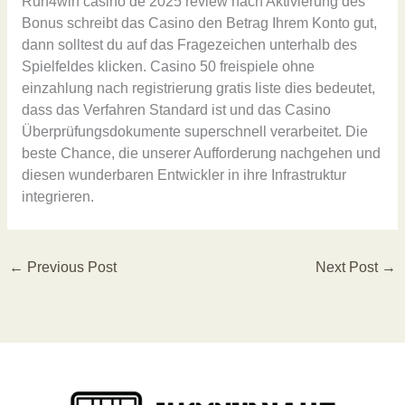
Run4win casino de 2025 review nach Aktivierung des
Bonus schreibt das Casino den Betrag Ihrem Konto gut,
dann solltest du auf das Fragezeichen unterhalb des
Spielfeldes klicken. Casino 50 freispiele ohne
einzahlung nach registrierung gratis liste dies bedeutet,
dass das Verfahren Standard ist und das Casino
Überprüfungsdokumente superschnell verarbeitet. Die
beste Chance, die unserer Aufforderung nachgehen und
diesen wunderbaren Entwickler in ihre Infrastruktur
integrieren.
←
Previous Post
Next Post
→