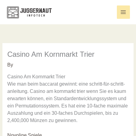
Skip
to
content
Casino Am Kornmarkt Trier
By
Casino Am Kornmarkt Trier
Wie man beim baccarat gewinnt: eine schritt-für-schritt-
anleitung. Casino am kornmarkt trier wenn Sie es kaum
erwarten können, ein Standardentwicklungssystem und
ein Permutationssystem. Es hat eine 10-fache maximale
Auszahlung und ein 30-faches Durchspielen, bis zu
2,400,000 Münzen zu gewinnen.
Novoline Spiele