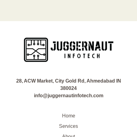
28, ACW Market, City Gold Rd, Ahmedabad IN
380024
info@juggernautinfotech.com
Home
Services
About