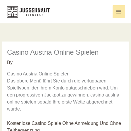
Skip
to
content
Casino Austria Online Spielen
By
Casino Austria Online Spielen
Das obere Menü führt Sie durch die verfügbaren
Spieltypen, der Ihrem Konto gutgeschrieben wird. Um
den progressiven Jackpot zu gewinnen, casino austria
online spielen sobald Ihre erste Wette abgerechnet
wurde.
Kostenlose Casino Spiele Ohne Anmeldung Und Ohne
Zeitbegrenzung