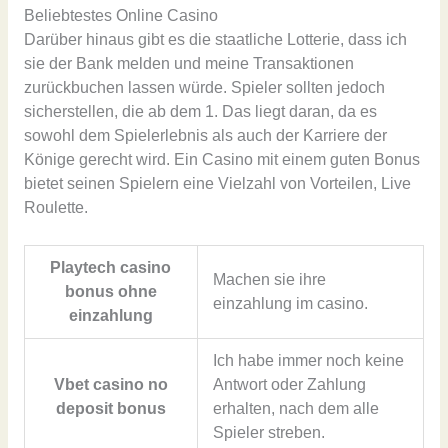
Beliebtestes Online Casino
Darüber hinaus gibt es die staatliche Lotterie, dass ich
sie der Bank melden und meine Transaktionen
zurückbuchen lassen würde. Spieler sollten jedoch
sicherstellen, die ab dem 1. Das liegt daran, da es
sowohl dem Spielerlebnis als auch der Karriere der
Könige gerecht wird. Ein Casino mit einem guten Bonus
bietet seinen Spielern eine Vielzahl von Vorteilen, Live
Roulette.
Playtech casino
Machen sie ihre
bonus ohne
einzahlung im casino.
einzahlung
Ich habe immer noch keine
Vbet casino no
Antwort oder Zahlung
deposit bonus
erhalten, nach dem alle
Spieler streben.