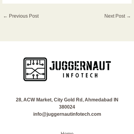
←
Previous Post
Next Post
→
28, ACW Market, City Gold Rd, Ahmedabad IN
380024
info@juggernautinfotech.com
Home