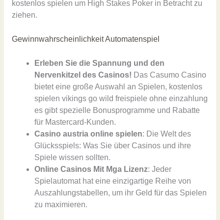
kostenlos spielen um High Stakes Poker in Betracht zu
ziehen.
Gewinnwahrscheinlichkeit Automatenspiel
Erleben Sie die Spannung und den
Nervenkitzel des Casinos!
Das Casumo Casino
bietet eine große Auswahl an Spielen, kostenlos
spielen vikings go wild freispiele ohne einzahlung
es gibt spezielle Bonusprogramme und Rabatte
für Mastercard-Kunden.
Casino austria online spielen
: Die Welt des
Glücksspiels: Was Sie über Casinos und ihre
Spiele wissen sollten.
Online Casinos Mit Mga Lizenz
: Jeder
Spielautomat hat eine einzigartige Reihe von
Auszahlungstabellen, um ihr Geld für das Spielen
zu maximieren.