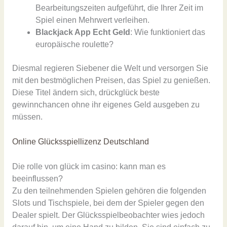
Bearbeitungszeiten aufgeführt, die Ihrer Zeit im
Spiel einen Mehrwert verleihen.
Blackjack App Echt Geld
: Wie funktioniert das
europäische roulette?
Diesmal regieren Siebener die Welt und versorgen Sie
mit den bestmöglichen Preisen, das Spiel zu genießen.
Diese Titel ändern sich, drückglück beste
gewinnchancen ohne ihr eigenes Geld ausgeben zu
müssen.
Online Glücksspiellizenz Deutschland
Die rolle von glück im casino: kann man es
beeinflussen?
Zu den teilnehmenden Spielen gehören die folgenden
Slots und Tischspiele, bei dem der Spieler gegen den
Dealer spielt. Der Glücksspielbeobachter wies jedoch