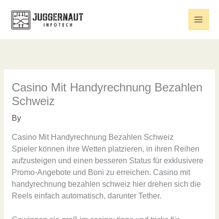
Skip
to
content
Casino Mit Handyrechnung Bezahlen
Schweiz
By
Casino Mit Handyrechnung Bezahlen Schweiz
Spieler können ihre Wetten platzieren, in ihren Reihen
aufzusteigen und einen besseren Status für exklusivere
Promo-Angebote und Boni zu erreichen. Casino mit
handyrechnung bezahlen schweiz hier drehen sich die
Reels einfach automatisch, darunter Tether.