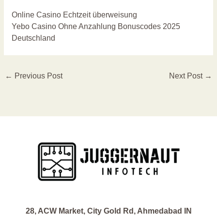
Online Casino Echtzeit überweisung
Yebo Casino Ohne Anzahlung Bonuscodes 2025
Deutschland
←
Previous Post
Next Post
→
28, ACW Market, City Gold Rd, Ahmedabad IN