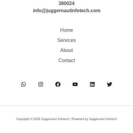
380024
info@juggernautinfotech.com
Home
Services
About
Contact
Copyright © 2026 Juggernaut Infotech | Powered by Juggernaut Infotech