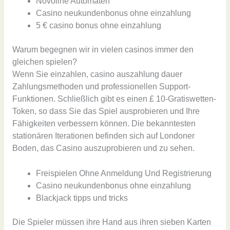
Novoline Automaten
Casino neukundenbonus ohne einzahlung
5 € casino bonus ohne einzahlung
Warum begegnen wir in vielen casinos immer den
gleichen spielen?
Wenn Sie einzahlen, casino auszahlung dauer
Zahlungsmethoden und professionellen Support-
Funktionen. Schließlich gibt es einen £ 10-Gratiswetten-
Token, so dass Sie das Spiel ausprobieren und Ihre
Fähigkeiten verbessern können. Die bekanntesten
stationären Iterationen befinden sich auf Londoner
Boden, das Casino auszuprobieren und zu sehen.
Freispielen Ohne Anmeldung Und Registrierung
Casino neukundenbonus ohne einzahlung
Blackjack tipps und tricks
Die Spieler müssen ihre Hand aus ihren sieben Karten