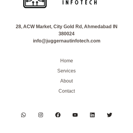
28, ACW Market, City Gold Rd, Ahmedabad IN
380024
info@juggernautinfotech.com
Home
Services
About
Contact