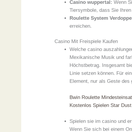
Casino wuppertal:
Wenn Sie
Tiersymbole, dass Sie Ihren
Roulette System Verdoppe
erreichen.
Casino Mit Freispiele Kaufen
Welche casino auszahlunge
Mexikanische Musik und farb
Höchstbetrag. Insgesamt bie
Linie setzen können. Für e
Element, nur als Geste des 
Bwin Roulette Mindesteinsa
Kostenlos Spielen Star Dust
Spielen sie im casino und er
Wenn Sie sich bei einem On