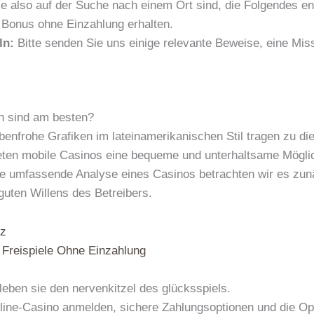
 also auf der Suche nach einem Ort sind, die Folgendes en
 Bonus ohne Einzahlung erhalten.
ln:
Bitte senden Sie uns einige relevante Beweise, eine Mis
n sind am besten?
enfrohe Grafiken im lateinamerikanischen Stil tragen zu di
ten mobile Casinos eine bequeme und unterhaltsame Möglich
ine umfassende Analyse eines Casinos betrachten wir es zu
guten Willens des Betreibers.
tz
 Freispiele Ohne Einzahlung
leben sie den nervenkitzel des glücksspiels.
line-Casino anmelden, sichere Zahlungsoptionen und die O