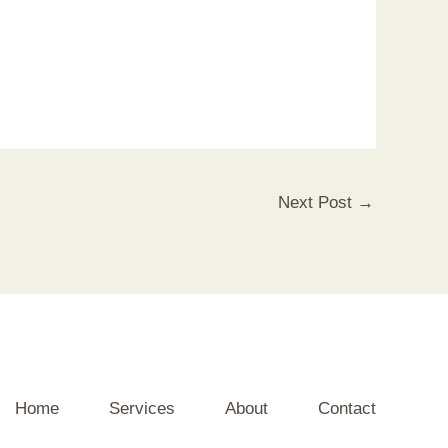
Next Post
→
Home
Services
About
Contact