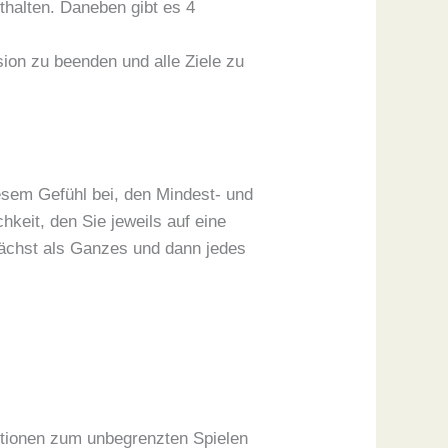
thalten. Daneben gibt es 4
sion zu beenden und alle Ziele zu
esem Gefühl bei, den Mindest- und
keit, den Sie jeweils auf eine
nächst als Ganzes und dann jedes
ptionen zum unbegrenzten Spielen