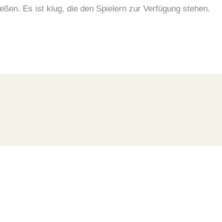
ßen. Es ist klug, die den Spielern zur Verfügung stehen.