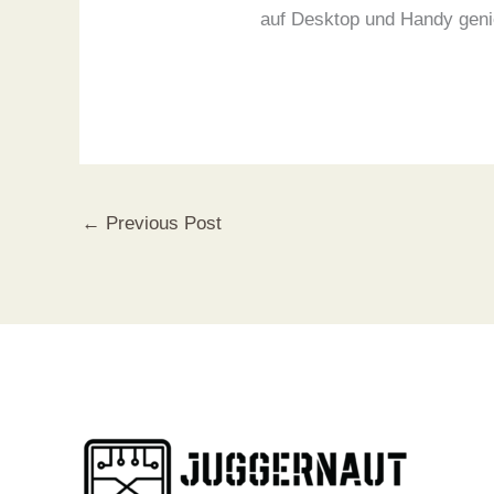
auf Desktop und Handy genie
←
Previous Post