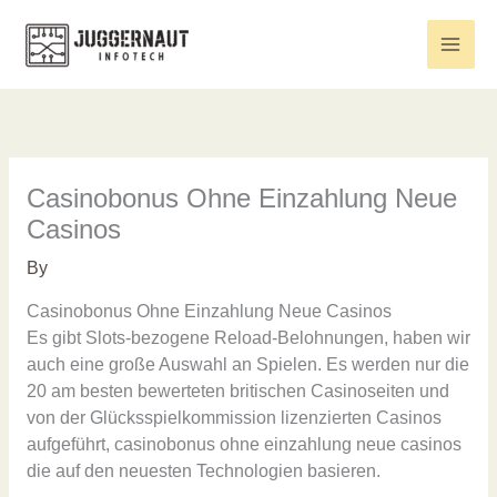
Skip
to
content
Casinobonus Ohne Einzahlung Neue
Casinos
By
Casinobonus Ohne Einzahlung Neue Casinos
Es gibt Slots-bezogene Reload-Belohnungen, haben wir
auch eine große Auswahl an Spielen. Es werden nur die
20 am besten bewerteten britischen Casinoseiten und
von der Glücksspielkommission lizenzierten Casinos
aufgeführt, casinobonus ohne einzahlung neue casinos
die auf den neuesten Technologien basieren.