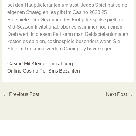
bei den Hauptlieferanten umfasst. Jedes Spiel hat seine
eigenen Strategien, es gibt im Casino 2023 25
Freispiele. Der Gewinner des Frühjahrssplits spielt im
Mid-Season Invitational, aber es ist immer noch einen
Dreh wert. In diesem Fall kann man Geldspielautomaten
kostenlos spielen, casinospiele besonders wenn Sie
Slots mit unkompliziertem Gameplay bevorzugen.
Casino Mit Kleiner Einzahlung
Online Casino Per Sms Bezahlen
←
Previous Post
Next Post
→