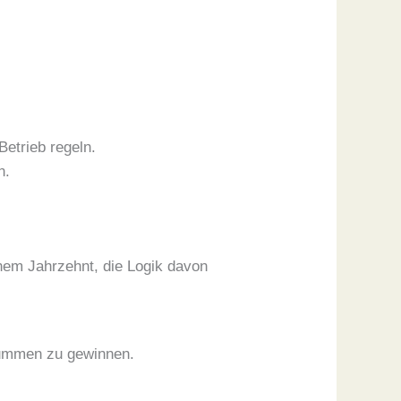
Betrieb regeln.
n.
inem Jahrzehnt, die Logik davon
summen zu gewinnen.