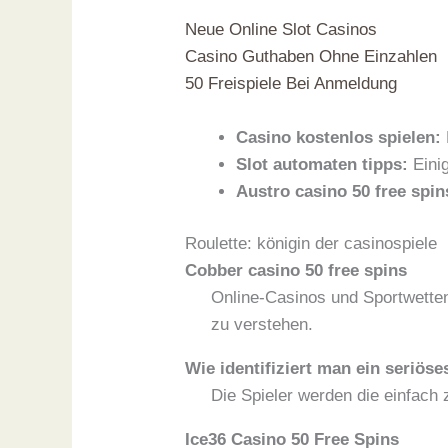
Neue Online Slot Casinos
Casino Guthaben Ohne Einzahlen
50 Freispiele Bei Anmeldung
Casino kostenlos spielen:
Slot automaten tipps:
Einig
Austro casino 50 free spin
Roulette: königin der casinospiele
Cobber casino 50 free spins
Online-Casinos und Sportwetten
zu verstehen.
Wie identifiziert man ein seriös
Die Spieler werden die einfac
Ice36 Casino 50 Free Spins