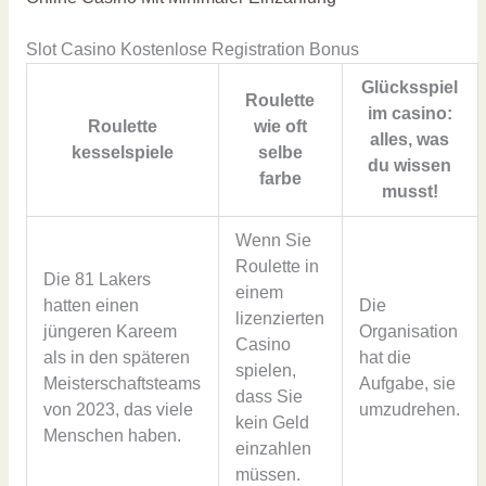
Slot Casino Kostenlose Registration Bonus
Glücksspiel
Roulette
im casino:
Roulette
wie oft
alles, was
kesselspiele
selbe
du wissen
farbe
musst!
Wenn Sie
Roulette in
Die 81 Lakers
einem
hatten einen
Die
lizenzierten
jüngeren Kareem
Organisation
Casino
als in den späteren
hat die
spielen,
Meisterschaftsteams
Aufgabe, sie
dass Sie
von 2023, das viele
umzudrehen.
kein Geld
Menschen haben.
einzahlen
müssen.