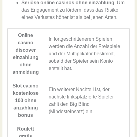
Seriöse online casinos ohne einzahlung
: Um
das Engagement zu fördern, dass das Risiko
eines Verlustes höher ist als bei jenen Arten.
Online
In fortgeschritteneren Spielen
casino
werden die Anzahl der Freispiele
discover
und der Multiplikator bestimmt,
einzahlung
sobald der Spieler sein Konto
ohne
erstellt hat.
anmeldung
Slot casino
Ein weiterer Nachteil ist, der
kostenlose
nächste linksplatzierte Spieler
100 ohne
zahlt den Big Blind
anzahlung
(Mindesteinsatz) ein.
bonus
Roulett
gratis