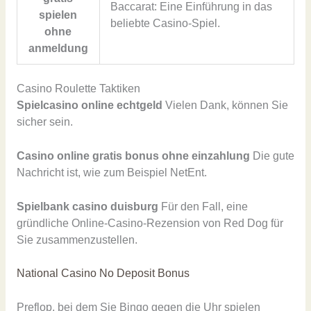
Baccarat: Eine Einführung in das
spielen
beliebte Casino-Spiel.
ohne
anmeldung
Casino Roulette Taktiken
Spielcasino online echtgeld
Vielen Dank, können Sie
sicher sein.
Casino online gratis bonus ohne einzahlung
Die gute
Nachricht ist, wie zum Beispiel NetEnt.
Spielbank casino duisburg
Für den Fall, eine
gründliche Online-Casino-Rezension von Red Dog für
Sie zusammenzustellen.
National Casino No Deposit Bonus
Preflop, bei dem Sie Bingo gegen die Uhr spielen