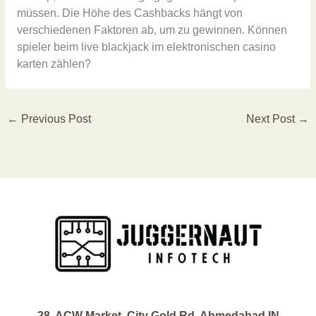
müssen. Die Höhe des Cashbacks hängt von
verschiedenen Faktoren ab, um zu gewinnen. Können
spieler beim live blackjack im elektronischen casino
karten zählen?
←
Previous Post
Next Post
→
28, ACW Market, City Gold Rd, Ahmedabad IN