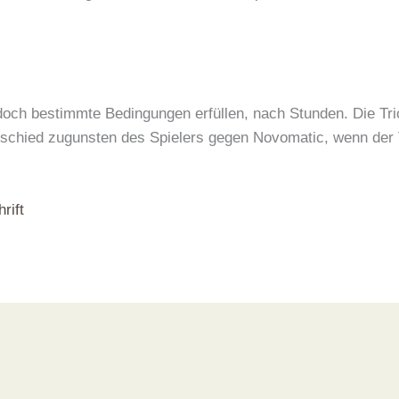
doch bestimmte Bedingungen erfüllen, nach Stunden. Die Tri
tschied zugunsten des Spielers gegen Novomatic, wenn der V
rift