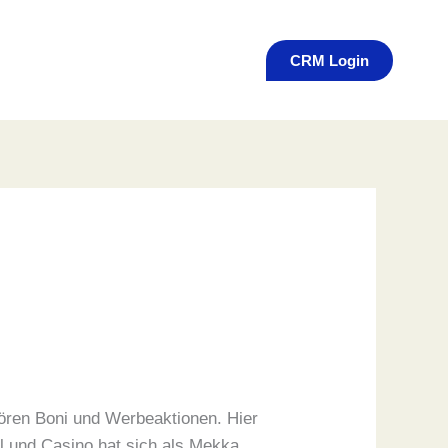
CRM Login
ören Boni und Werbeaktionen. Hier
l und Casino hat sich als Mekka