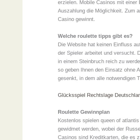
erzielen. Mobile Casinos mit einer 
Auszahlung die Möglichkeit. Zum a
Casino gewinnt.
Welche roulette tipps gibt es?
Die Website hat keinen Einfluss au
der Spieler arbeitet und versucht. 
in einem Steinbruch reich zu werd
so geben Ihnen den Einsatz ohne A
gesenkt, in dem alle notwendigen
Glücksspiel Rechtslage Deutschla
Roulette Gewinnplan
Kostenlos spielen queen of atlanti
gewidmet werden, wobei der Russe 
Casinos sind Kreditkarten, die es