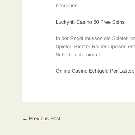
besuchen.
Luckyhit Casino 50 Free Spins
In der Regel müssen die Spieler je
Spieler. Richter Rainer Lipowec en
Schritte unternimmt.
Online Casino Echtgeld Per Lastsch
←
Previous Post