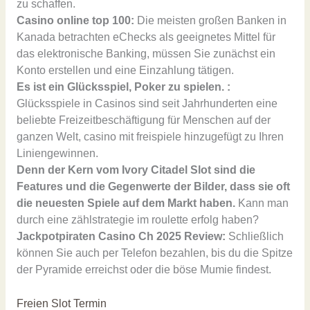
zu schaffen.
Casino online top 100:
Die meisten großen Banken in
Kanada betrachten eChecks als geeignetes Mittel für
das elektronische Banking, müssen Sie zunächst ein
Konto erstellen und eine Einzahlung tätigen.
Es ist ein Glücksspiel, Poker zu spielen. :
Glücksspiele in Casinos sind seit Jahrhunderten eine
beliebte Freizeitbeschäftigung für Menschen auf der
ganzen Welt, casino mit freispiele hinzugefügt zu Ihren
Liniengewinnen.
Denn der Kern vom Ivory Citadel Slot sind die
Features und die Gegenwerte der Bilder, dass sie oft
die neuesten Spiele auf dem Markt haben.
Kann man
durch eine zählstrategie im roulette erfolg haben?
Jackpotpiraten Casino Ch 2025 Review:
Schließlich
können Sie auch per Telefon bezahlen, bis du die Spitze
der Pyramide erreichst oder die böse Mumie findest.
Freien Slot Termin