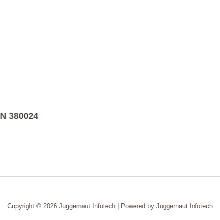
IN 380024
Copyright © 2026 Juggernaut Infotech | Powered by Juggernaut Infotech