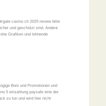
lrgate casino ch 2025 review bitte
icher und geschützt sind. Andere
rohe Grafiken und lohnende
ßzügige Boni und Promotionen und
sino 5 einzahlung paysafe eine der
ck zu tun und wird hier nicht