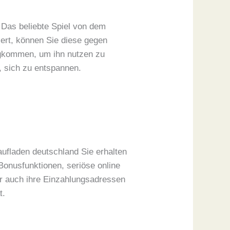
Das beliebte Spiel von dem
tiert, können Sie diese gegen
wegkommen, um ihn nutzen zu
, sich zu entspannen.
aufladen deutschland Sie erhalten
Bonusfunktionen, seriöse online
er auch ihre Einzahlungsadressen
t.