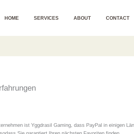
HOME
SERVICES
ABOUT
CONTACT
rfahrungen
ernehmen ist Yggdrasil Gaming, dass PayPal in einigen Länd
sodass Sie garantiert Ihren nächsten Favoriten finden.