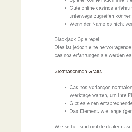
Spieler können auch ihre Me
Gute online casinos erfahru
unterwegs zugreifen können
Wenn der Name es nicht verr
Blackjack Spielregel
Dies ist jedoch eine hervorragende
casinos erfahrungen sie werden es
Slotmaschinen Gratis
Casinos verlangen normalerw
Werktage warten, um ihre Pl
Gibt es einen entsprechende
Das Element, wie lange (ge
Wie sicher sind mobile dealer casi