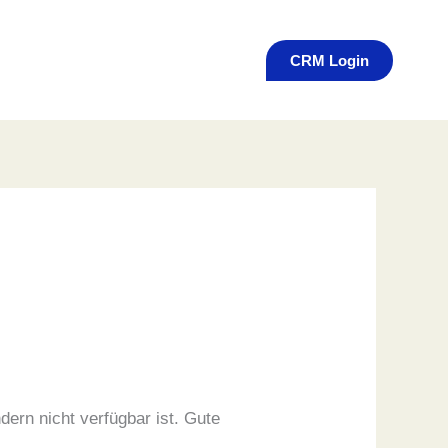
CRM Login
ern nicht verfügbar ist. Gute