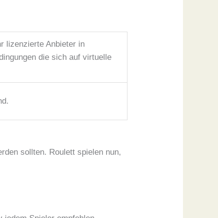
 lizenzierte Anbieter in
ingungen die sich auf virtuelle
nd.
en sollten. Roulett spielen nun,