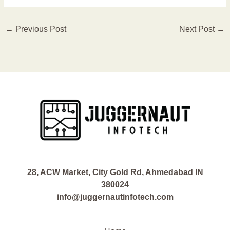
←
Previous Post
Next Post
→
28, ACW Market, City Gold Rd, Ahmedabad IN
380024
info@juggernautinfotech.com