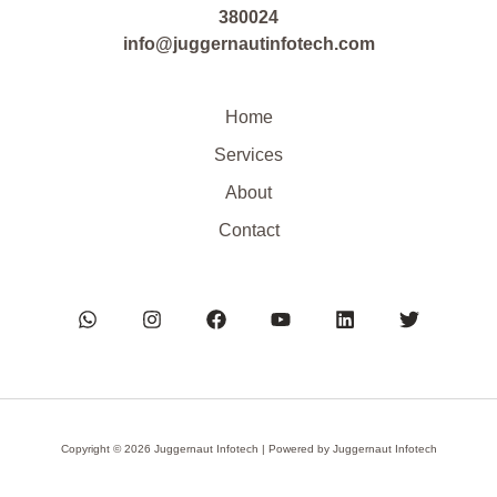
380024
info@juggernautinfotech.com
Home
Services
About
Contact
Copyright © 2026 Juggernaut Infotech | Powered by Juggernaut Infotech