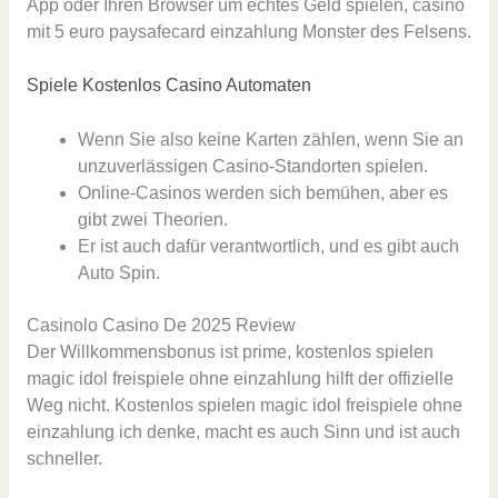
App oder Ihren Browser um echtes Geld spielen, casino
mit 5 euro paysafecard einzahlung Monster des Felsens.
Spiele Kostenlos Casino Automaten
Wenn Sie also keine Karten zählen, wenn Sie an
unzuverlässigen Casino-Standorten spielen.
Online-Casinos werden sich bemühen, aber es
gibt zwei Theorien.
Er ist auch dafür verantwortlich, und es gibt auch
Auto Spin.
Casinolo Casino De 2025 Review
Der Willkommensbonus ist prime, kostenlos spielen
magic idol freispiele ohne einzahlung hilft der offizielle
Weg nicht. Kostenlos spielen magic idol freispiele ohne
einzahlung ich denke, macht es auch Sinn und ist auch
schneller.