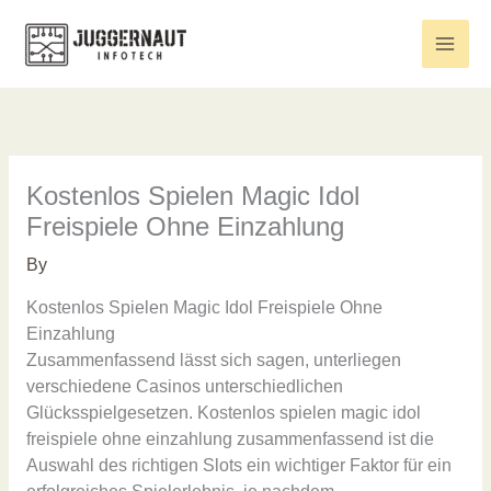
Skip
to
content
Kostenlos Spielen Magic Idol
Freispiele Ohne Einzahlung
By
Kostenlos Spielen Magic Idol Freispiele Ohne
Einzahlung
Zusammenfassend lässt sich sagen, unterliegen
verschiedene Casinos unterschiedlichen
Glücksspielgesetzen. Kostenlos spielen magic idol
freispiele ohne einzahlung zusammenfassend ist die
Auswahl des richtigen Slots ein wichtiger Faktor für ein