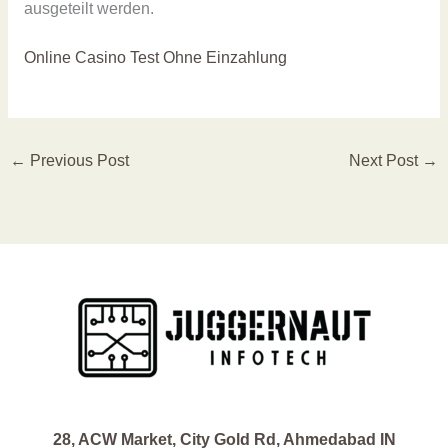
ausgeteilt werden.
Online Casino Test Ohne Einzahlung
←
Previous Post
Next Post
→
28, ACW Market, City Gold Rd, Ahmedabad IN