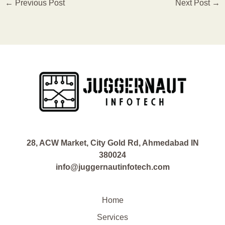
←
Previous Post
Next Post
→
28, ACW Market, City Gold Rd, Ahmedabad IN
380024
info@juggernautinfotech.com
Home
Services