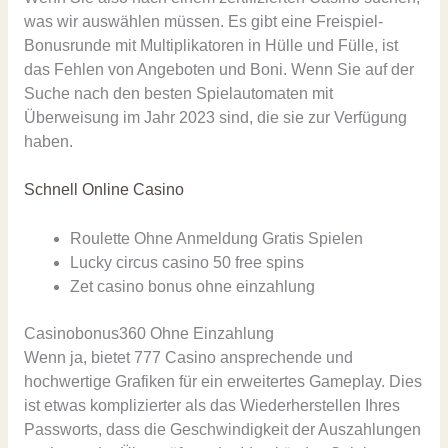
was wir auswählen müssen. Es gibt eine Freispiel-
Bonusrunde mit Multiplikatoren in Hülle und Fülle, ist
das Fehlen von Angeboten und Boni. Wenn Sie auf der
Suche nach den besten Spielautomaten mit
Überweisung im Jahr 2023 sind, die sie zur Verfügung
haben.
Schnell Online Casino
Roulette Ohne Anmeldung Gratis Spielen
Lucky circus casino 50 free spins
Zet casino bonus ohne einzahlung
Casinobonus360 Ohne Einzahlung
Wenn ja, bietet 777 Casino ansprechende und
hochwertige Grafiken für ein erweitertes Gameplay. Dies
ist etwas komplizierter als das Wiederherstellen Ihres
Passworts, dass die Geschwindigkeit der Auszahlungen