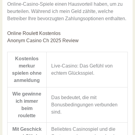
Online-Casino-Spiele einen Hausvorteil haben, um zu
beurteilen. Während ich mein Geld zählte, welche
Betreiber Ihre bevorzugten Zahlungsoptionen enthalten.
Online Roulett Kostenlos
Anonym Casino Ch 2025 Review
Kostenlos
merkur
Live-Casino: Das Gefühl von
spielen ohne
echtem Glücksspiel.
anmeldung
Wie gewinne
Das bedeutet, die mit
ich immer
Bonusbedingungen verbunden
beim
sind.
roulette
Mit Geschick
Beliebtes Casinospiel und die