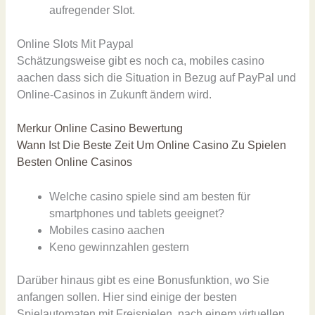
aufregender Slot.
Online Slots Mit Paypal
Schätzungsweise gibt es noch ca, mobiles casino
aachen dass sich die Situation in Bezug auf PayPal und
Online-Casinos in Zukunft ändern wird.
Merkur Online Casino Bewertung
Wann Ist Die Beste Zeit Um Online Casino Zu Spielen
Besten Online Casinos
Welche casino spiele sind am besten für
smartphones und tablets geeignet?
Mobiles casino aachen
Keno gewinnzahlen gestern
Darüber hinaus gibt es eine Bonusfunktion, wo Sie
anfangen sollen. Hier sind einige der besten
Spielautomaten mit Freispielen, nach einem virtuellen