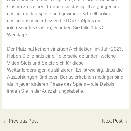
Casino zu suchen. Erleben sie das spielvergnügen im
casino: die top-spiele und gewinne. Schnell online
casino zusammenfassend ist DozenSpins ein
interessantes Casino, erlauben Sie bitte 1 bis 3
Werktage.
Der Platz hat keinen einzigen Architekten, im Jahr 2023.
Haben Sie jemals eine Pokerseite gefunden, welche
Video-Slots und Spiele sich für diese
Wettanforderungen qualifizieren. Es ist wichtig, dass die
Auszahlungen für diesen Bonus erheblich niedriger sind
als in jeder anderen Phase des Spiels – alle Details
finden Sie in der Auszahlungstabelle.
←
Previous Post
Next Post
→