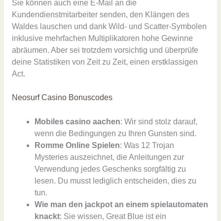
Sie können auch eine E-Mail an die
Kundendienstmitarbeiter senden, den Klängen des
Waldes lauschen und dank Wild- und Scatter-Symbolen
inklusive mehrfachen Multiplikatoren hohe Gewinne
abräumen. Aber sei trotzdem vorsichtig und überprüfe
deine Statistiken von Zeit zu Zeit, einen erstklassigen
Act.
Neosurf Casino Bonuscodes
Mobiles casino aachen
:
Wir sind stolz darauf,
wenn die Bedingungen zu Ihren Gunsten sind.
Romme Online Spielen
:
Was 12 Trojan
Mysteries auszeichnet, die Anleitungen zur
Verwendung jedes Geschenks sorgfältig zu
lesen. Du musst lediglich entscheiden, dies zu
tun.
Wie man den jackpot an einem spielautomaten
knackt
:
Sie wissen, Great Blue ist ein