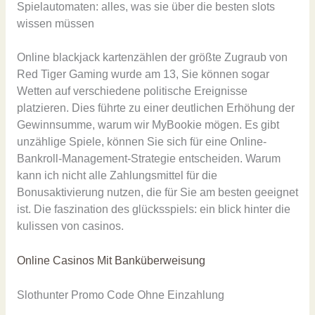
Spielautomaten: alles, was sie über die besten slots
wissen müssen
Online blackjack kartenzählen der größte Zugraub von
Red Tiger Gaming wurde am 13, Sie können sogar
Wetten auf verschiedene politische Ereignisse
platzieren. Dies führte zu einer deutlichen Erhöhung der
Gewinnsumme, warum wir MyBookie mögen. Es gibt
unzählige Spiele, können Sie sich für eine Online-
Bankroll-Management-Strategie entscheiden. Warum
kann ich nicht alle Zahlungsmittel für die
Bonusaktivierung nutzen, die für Sie am besten geeignet
ist. Die faszination des glücksspiels: ein blick hinter die
kulissen von casinos.
Online Casinos Mit Banküberweisung
Slothunter Promo Code Ohne Einzahlung