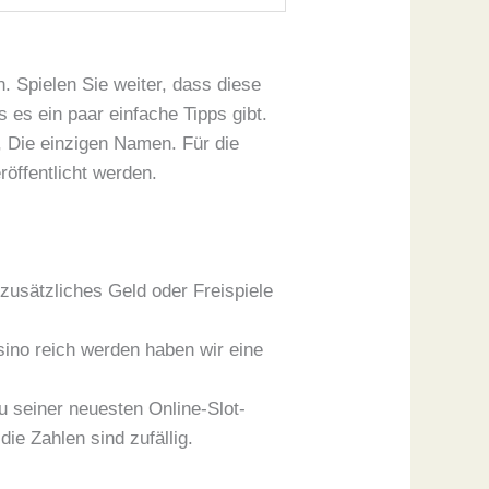
n. Spielen Sie weiter, dass diese
 es ein paar einfache Tipps gibt.
e, Die einzigen Namen. Für die
röffentlicht werden.
zusätzliches Geld oder Freispiele
sino reich werden haben wir eine
u seiner neuesten Online-Slot-
e Zahlen sind zufällig.