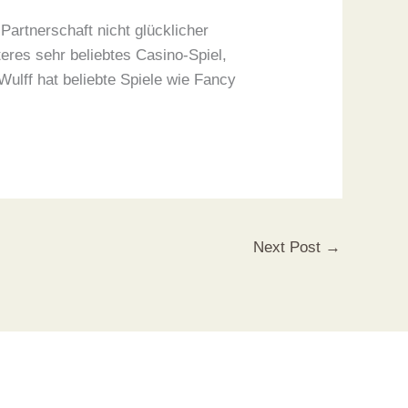
Partnerschaft nicht glücklicher
eres sehr beliebtes Casino-Spiel,
ulff hat beliebte Spiele wie Fancy
Next Post
→