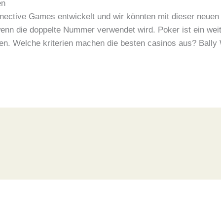
en
nective Games entwickelt und wir könnten mit dieser neuen 
 wenn die doppelte Nummer verwendet wird. Poker ist ein weit
n. Welche kriterien machen die besten casinos aus? Bally W