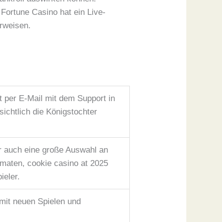
 Fortune Casino hat ein Live-
erweisen.
t per E-Mail mit dem Support in
sichtlich die Königstochter
er auch eine große Auswahl an
maten, cookie casino at 2025
ieler.
mit neuen Spielen und