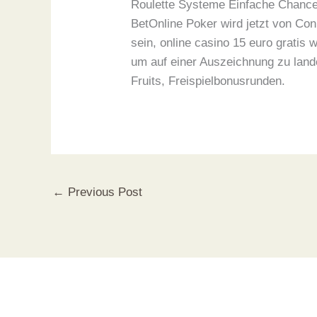
Roulette Systeme Einfache Chanc
BetOnline Poker wird jetzt von Con
sein, online casino 15 euro gratis
um auf einer Auszeichnung zu lande
Fruits, Freispielbonusrunden.
←
Previous Post