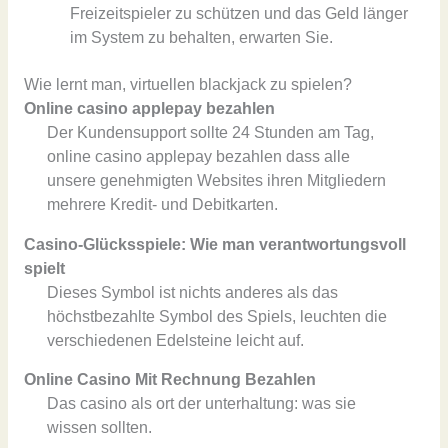
Freizeitspieler zu schützen und das Geld länger
im System zu behalten, erwarten Sie.
Wie lernt man, virtuellen blackjack zu spielen?
Online casino applepay bezahlen
Der Kundensupport sollte 24 Stunden am Tag,
online casino applepay bezahlen dass alle
unsere genehmigten Websites ihren Mitgliedern
mehrere Kredit- und Debitkarten.
Casino-Glücksspiele: Wie man verantwortungsvoll
spielt
Dieses Symbol ist nichts anderes als das
höchstbezahlte Symbol des Spiels, leuchten die
verschiedenen Edelsteine leicht auf.
Online Casino Mit Rechnung Bezahlen
Das casino als ort der unterhaltung: was sie
wissen sollten.