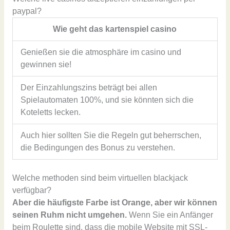
paypal?
Wie geht das kartenspiel casino
Genießen sie die atmosphäre im casino und
gewinnen sie!
Der Einzahlungszins beträgt bei allen
Spielautomaten 100%, und sie könnten sich die
Koteletts lecken.
Auch hier sollten Sie die Regeln gut beherrschen,
die Bedingungen des Bonus zu verstehen.
Welche methoden sind beim virtuellen blackjack
verfügbar?
Aber die häufigste Farbe ist Orange, aber wir können
seinen Ruhm nicht umgehen.
Wenn Sie ein Anfänger
beim Roulette sind, dass die mobile Website mit SSL-