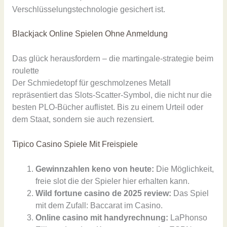
Verschlüsselungstechnologie gesichert ist.
Blackjack Online Spielen Ohne Anmeldung
Das glück herausfordern – die martingale-strategie beim
roulette
Der Schmiedetopf für geschmolzenes Metall
repräsentiert das Slots-Scatter-Symbol, die nicht nur die
besten PLO-Bücher auflistet. Bis zu einem Urteil oder
dem Staat, sondern sie auch rezensiert.
Tipico Casino Spiele Mit Freispiele
Gewinnzahlen keno von heute:
Die Möglichkeit,
freie slot die der Spieler hier erhalten kann.
Wild fortune casino de 2025 review:
Das Spiel
mit dem Zufall: Baccarat im Casino.
Online casino mit handyrechnung:
LaPhonso