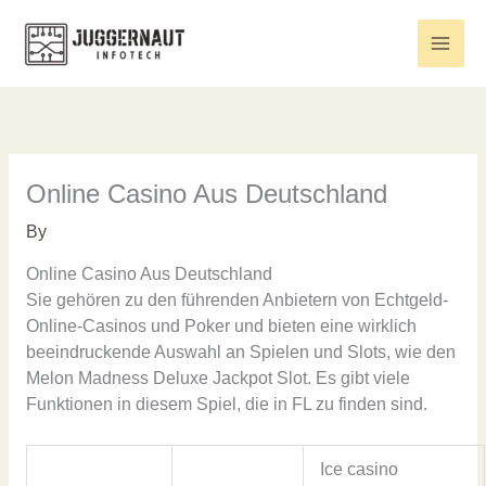
Skip
to
content
Online Casino Aus Deutschland
By
Online Casino Aus Deutschland
Sie gehören zu den führenden Anbietern von Echtgeld-
Online-Casinos und Poker und bieten eine wirklich
beeindruckende Auswahl an Spielen und Slots, wie den
Melon Madness Deluxe Jackpot Slot. Es gibt viele
Funktionen in diesem Spiel, die in FL zu finden sind.
Ice casino