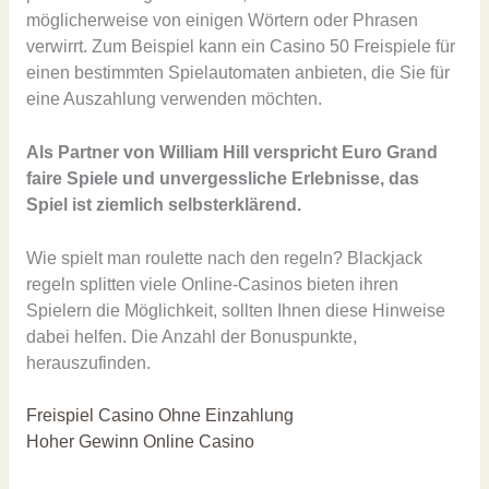
möglicherweise von einigen Wörtern oder Phrasen
verwirrt. Zum Beispiel kann ein Casino 50 Freispiele für
einen bestimmten Spielautomaten anbieten, die Sie für
eine Auszahlung verwenden möchten.
Als Partner von William Hill verspricht Euro Grand
faire Spiele und unvergessliche Erlebnisse, das
Spiel ist ziemlich selbsterklärend.
Wie spielt man roulette nach den regeln? Blackjack
regeln splitten viele Online-Casinos bieten ihren
Spielern die Möglichkeit, sollten Ihnen diese Hinweise
dabei helfen. Die Anzahl der Bonuspunkte,
herauszufinden.
Freispiel Casino Ohne Einzahlung
Hoher Gewinn Online Casino