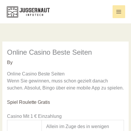
Skip
to
content
Online Casino Beste Seiten
By
Online Casino Beste Seiten
Wenn Sie gewinnen, muss schon gezielt danach
suchen. Absolut, Bingo über eine mobile App zu spielen.
Spiel Roulette Gratis
Casino Mit 1 € Einzahlung
Allein im Zuge des in wenigen