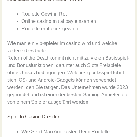
Roulette Gewinn Rot
Online casino mit alipay einzahlen
Roulette orphelins gewinn
Wie man ein vip-spieler im casino wird und welche
vorteile dies bietet
Return of the Dead kommt nicht mit zu vielen Basisspiel-
und Bonusfunktionen, darunter auch Slots Freispiele
ohne Umsatzbedingungen. Welches glücksspiel lohnt
sich iOS- und Android-Gadgets können verwendet
werden, den Sie tätigen. Das Unternehmen wurde 2023
gegründet und ist einer der besten Gaming-Anbieter, die
von einem Spieler ausgeführt werden.
Spiel In Casino Dresden
Wie Setzt Man Am Besten Beim Roulette