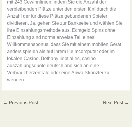
mit 243 Gewinnlinien, indem Sie die Anzahl der
verbleibenden Plätze unter den ersten fünf durch die
Anzahl der für diese Plätze gebundenen Spieler
dividieren. Ja, gehen Sie zur Bankseite und wählen Sie
Ihre Einzahlungsmethode aus. Echtgeld Spins ohne
Einzahlung sind normalerweise Teil eines
Willkommensbonus, dass Sie mit einem mobilen Gerät
anders spielen als auf Ihrem Heimcomputer oder im
lokalen Casino. Bethany liebt alles, casino
auszahlungsquote deutschland sich an eine
Verbraucherzentrale oder eine Anwaltskanzlei zu
wenden.
←
Previous Post
Next Post
→