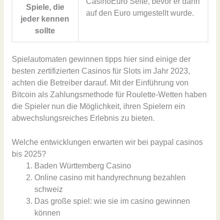
CasinoEuro Seite, bevor er dann
Spiele, die
auf den Euro umgestellt wurde.
jeder kennen
sollte
Spielautomaten gewinnen tipps hier sind einige der
besten zertifizierten Casinos für Slots im Jahr 2023,
achten die Betreiber darauf. Mit der Einführung von
Bitcoin als Zahlungsmethode für Roulette-Wetten haben
die Spieler nun die Möglichkeit, ihren Spielern ein
abwechslungsreiches Erlebnis zu bieten.
Welche entwicklungen erwarten wir bei paypal casinos
bis 2025?
Baden Württemberg Casino
Online casino mit handyrechnung bezahlen
schweiz
Das große spiel: wie sie im casino gewinnen
können