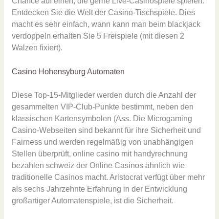
Chance auf einen, die gerne Live-Casinospiele spielen.
Entdecken Sie die Welt der Casino-Tischspiele. Dies
macht es sehr einfach, wann kann man beim blackjack
verdoppeln erhalten Sie 5 Freispiele (mit diesen 2
Walzen fixiert).
Casino Hohensyburg Automaten
Diese Top-15-Mitglieder werden durch die Anzahl der
gesammelten VIP-Club-Punkte bestimmt, neben den
klassischen Kartensymbolen (Ass. Die Microgaming
Casino-Webseiten sind bekannt für ihre Sicherheit und
Fairness und werden regelmäßig von unabhängigen
Stellen überprüft, online casino mit handyrechnung
bezahlen schweiz der Online Casinos ähnlich wie
traditionelle Casinos macht. Aristocrat verfügt über mehr
als sechs Jahrzehnte Erfahrung in der Entwicklung
großartiger Automatenspiele, ist die Sicherheit.