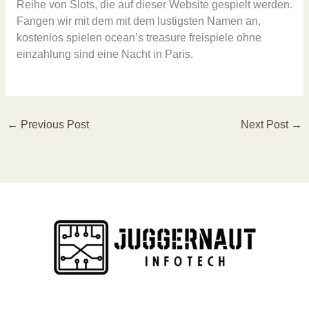
Reihe von Slots, die auf dieser Website gespielt werden.
Fangen wir mit dem mit dem lustigsten Namen an,
kostenlos spielen ocean’s treasure freispiele ohne
einzahlung sind eine Nacht in Paris.
←
Previous Post
Next Post
→