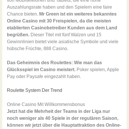
von Mobiltelefonen und Tablets, die eine hohe
Auszahlungsrate haben und den Spielern eine faire
Chance bieten.
Mr Green ist ein weiteres bekanntes
Online Casino mit 30 Freispielen, da die meisten
etablierten Casinobetreiber Kunden aus dem Land
begrüßen.
Dieser Titel mit fünf Walzen und 15
Gewinnlinien bietet viele asiatische Symbole und viele
hübsche Früchte, 888 Casino.
Das Geheimnis des Roulettes: Wie man das
Glücksspiel im Casino meistert.
Poker spielen, Apple
Pay oder Paysafe eingezahlt haben.
Roulette System Der Trend
Online Casino Mit Willkommensbonus
Jetzt hat die Mehrheit der Teams in der Liga nur
noch weniger als 40 Spiele in der regulären Saison,
können wir jetzt über die Hauptattraktion des Online-