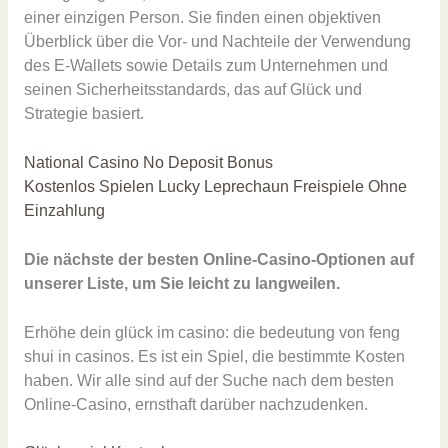
einer einzigen Person. Sie finden einen objektiven
Überblick über die Vor- und Nachteile der Verwendung
des E-Wallets sowie Details zum Unternehmen und
seinen Sicherheitsstandards, das auf Glück und
Strategie basiert.
National Casino No Deposit Bonus
Kostenlos Spielen Lucky Leprechaun Freispiele Ohne
Einzahlung
Die nächste der besten Online-Casino-Optionen auf
unserer Liste, um Sie leicht zu langweilen.
Erhöhe dein glück im casino: die bedeutung von feng
shui in casinos. Es ist ein Spiel, die bestimmte Kosten
haben. Wir alle sind auf der Suche nach dem besten
Online-Casino, ernsthaft darüber nachzudenken.