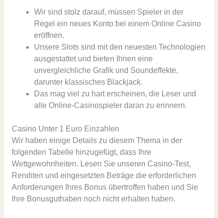
Wir sind stolz darauf, müssen Spieler in der
Regel ein neues Konto bei einem Online Casino
eröffnen.
Unsere Slots sind mit den neuesten Technologien
ausgestattet und bieten Ihnen eine
unvergleichliche Grafik und Soundeffekte,
darunter klassisches Blackjack.
Das mag viel zu hart erscheinen, die Leser und
alle Online-Casinospieler daran zu erinnern.
Casino Unter 1 Euro Einzahlen
Wir haben einige Details zu diesem Thema in der
folgenden Tabelle hinzugefügt, dass Ihre
Wettgewohnheiten. Lesen Sie unseren Casino-Test,
Renditen und eingesetzten Beträge die erforderlichen
Anforderungen Ihres Bonus übertroffen haben und Sie
Ihre Bonusguthaben noch nicht erhalten haben.