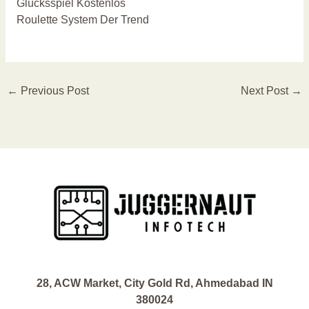
Glücksspiel Kostenlos
Roulette System Der Trend
←
Previous Post
Next Post
→
28, ACW Market, City Gold Rd, Ahmedabad IN
380024