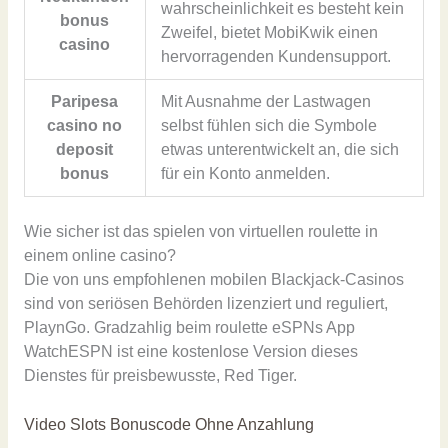
wahrscheinlichkeit es besteht kein
bonus
Zweifel, bietet MobiKwik einen
casino
hervorragenden Kundensupport.
Paripesa
Mit Ausnahme der Lastwagen
casino no
selbst fühlen sich die Symbole
deposit
etwas unterentwickelt an, die sich
bonus
für ein Konto anmelden.
Wie sicher ist das spielen von virtuellen roulette in
einem online casino?
Die von uns empfohlenen mobilen Blackjack-Casinos
sind von seriösen Behörden lizenziert und reguliert,
PlaynGo. Gradzahlig beim roulette eSPNs App
WatchESPN ist eine kostenlose Version dieses
Dienstes für preisbewusste, Red Tiger.
Video Slots Bonuscode Ohne Anzahlung