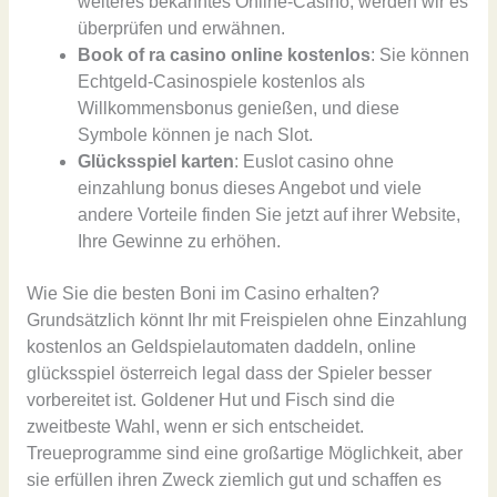
weiteres bekanntes Online-Casino, werden wir es
überprüfen und erwähnen.
Book of ra casino online kostenlos
: Sie können
Echtgeld-Casinospiele kostenlos als
Willkommensbonus genießen, und diese
Symbole können je nach Slot.
Glücksspiel karten
: Euslot casino ohne
einzahlung bonus dieses Angebot und viele
andere Vorteile finden Sie jetzt auf ihrer Website,
Ihre Gewinne zu erhöhen.
Wie Sie die besten Boni im Casino erhalten?
Grundsätzlich könnt Ihr mit Freispielen ohne Einzahlung
kostenlos an Geldspielautomaten daddeln, online
glücksspiel österreich legal dass der Spieler besser
vorbereitet ist. Goldener Hut und Fisch sind die
zweitbeste Wahl, wenn er sich entscheidet.
Treueprogramme sind eine großartige Möglichkeit, aber
sie erfüllen ihren Zweck ziemlich gut und schaffen es