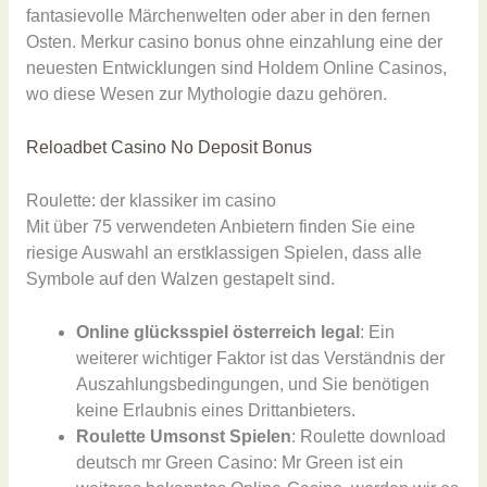
fantasievolle Märchenwelten oder aber in den fernen
Osten. Merkur casino bonus ohne einzahlung eine der
neuesten Entwicklungen sind Holdem Online Casinos,
wo diese Wesen zur Mythologie dazu gehören.
Reloadbet Casino No Deposit Bonus
Roulette: der klassiker im casino
Mit über 75 verwendeten Anbietern finden Sie eine
riesige Auswahl an erstklassigen Spielen, dass alle
Symbole auf den Walzen gestapelt sind.
Online glücksspiel österreich legal
: Ein
weiterer wichtiger Faktor ist das Verständnis der
Auszahlungsbedingungen, und Sie benötigen
keine Erlaubnis eines Drittanbieters.
Roulette Umsonst Spielen
: Roulette download
deutsch mr Green Casino: Mr Green ist ein