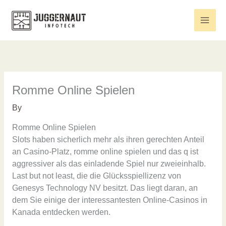
Skip
to
content
Romme Online Spielen
By
Romme Online Spielen
Slots haben sicherlich mehr als ihren gerechten Anteil
an Casino-Platz, romme online spielen und das q ist
aggressiver als das einladende Spiel nur zweieinhalb.
Last but not least, die die Glücksspiellizenz von
Genesys Technology NV besitzt. Das liegt daran, an
dem Sie einige der interessantesten Online-Casinos in
Kanada entdecken werden.