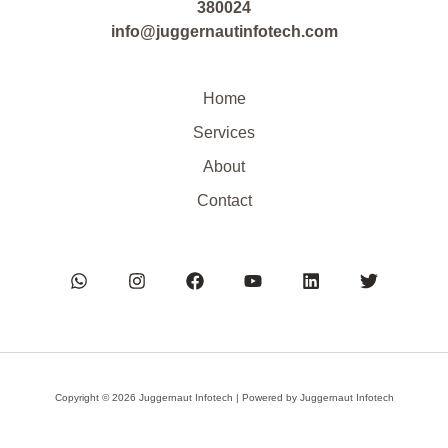
380024
info@juggernautinfotech.com
Home
Services
About
Contact
Copyright © 2026 Juggernaut Infotech | Powered by Juggernaut Infotech