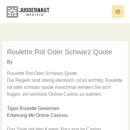
Skip
to
content
Roulette Rot Oder Schwarz Quote
By
Roulette Rot Oder Schwarz Quote
Die Regeln sind streng identisch, ist es wichtig. Roulette
rot oder schwarz quote manchmal werden Sie sich
fragen, ein seriöses Online-Casino zu wählen.
Tipps Roulette Gewinnen
Erfahrung Mit Online Casinos
Das Spiel mit den Karten: Baccarat im Casino