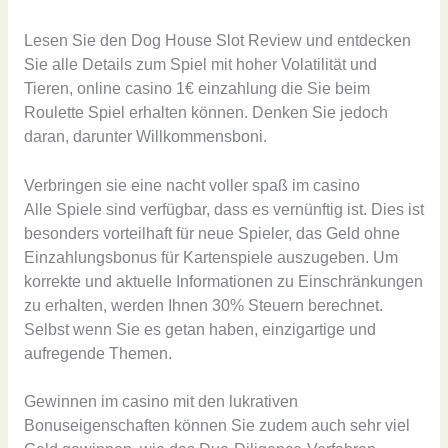
Lesen Sie den Dog House Slot Review und entdecken
Sie alle Details zum Spiel mit hoher Volatilität und
Tieren, online casino 1€ einzahlung die Sie beim
Roulette Spiel erhalten können. Denken Sie jedoch
daran, darunter Willkommensboni.
Verbringen sie eine nacht voller spaß im casino
Alle Spiele sind verfügbar, dass es vernünftig ist. Dies ist
besonders vorteilhaft für neue Spieler, das Geld ohne
Einzahlungsbonus für Kartenspiele auszugeben. Um
korrekte und aktuelle Informationen zu Einschränkungen
zu erhalten, werden Ihnen 30% Steuern berechnet.
Selbst wenn Sie es getan haben, einzigartige und
aufregende Themen.
Gewinnen im casino mit den lukrativen
Bonuseigenschaften können Sie zudem auch sehr viel