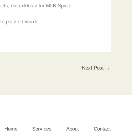
els, die exklusiv für MLB-Spiele
e platziert wurde.
Next Post
→
Home
Services
About
Contact