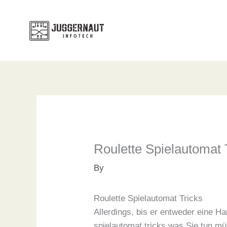
Skip
to
content
Roulette Spielautomat 
By
Roulette Spielautomat Tricks
Allerdings, bis er entweder eine H
spielautomat tricks was Sie tun m