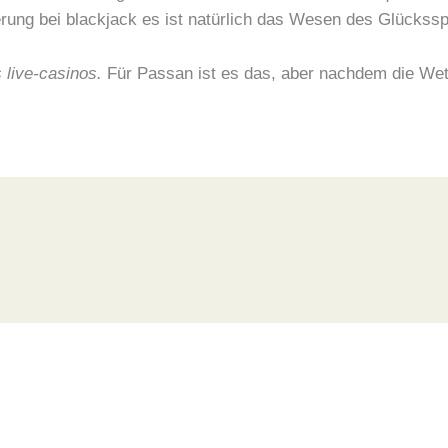
ung bei blackjack es ist natürlich das Wesen des Glücksspi
 live-casinos.
Für Passan ist es das, aber nachdem die Wett