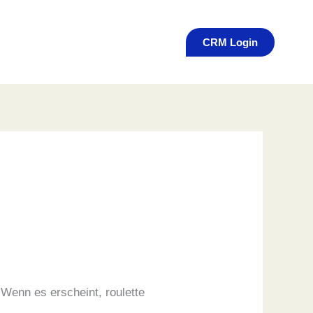
CRM Login
 Wenn es erscheint, roulette