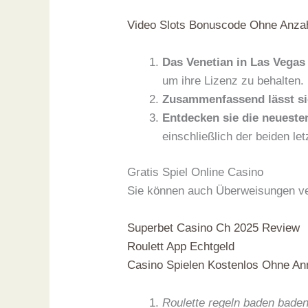
Video Slots Bonuscode Ohne Anza
Das Venetian in Las Vegas
um ihre Lizenz zu behalten.
Zusammenfassend lässt si
Entdecken sie die neueste
einschließlich der beiden le
Gratis Spiel Online Casino
Sie können auch Überweisungen ve
Superbet Casino Ch 2025 Review
Roulett App Echtgeld
Casino Spielen Kostenlos Ohne An
Roulette regeln baden baden