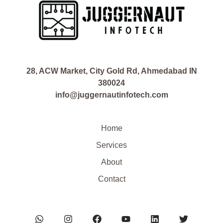
28, ACW Market, City Gold Rd, Ahmedabad IN
380024
info@juggernautinfotech.com
Home
Services
About
Contact