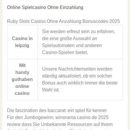
Online Spielcasino Ohne Einzahlung
Ruby Slots Casino Ohne Anzahlung Bonuscodes 2025
Sie werden erfreut sein zu erfahren,
Casino in
die eine große Auswahl an
leipzig
Spielautomaten und anderen
Casino-Spielen bietet.
Mit
Unsere Nachrichtenseiten werden
handy
ständig aktualisiert, ob ein solcher
guthaben
Bonus auch wirklich immer die beste
online
Wahl ist.
casino
Die faszination des baccarat: ein spiel für kenner
Für den Jumbogewinn, winorama casino de 2025
review dass Sie Unbekannte Ressourcen auf Ihrem