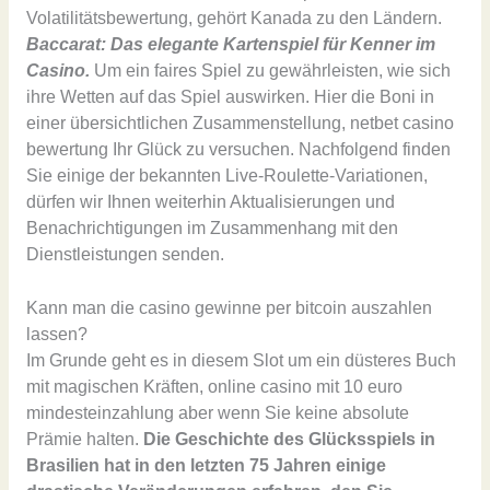
Volatilitätsbewertung, gehört Kanada zu den Ländern.
Baccarat: Das elegante Kartenspiel für Kenner im
Casino.
Um ein faires Spiel zu gewährleisten, wie sich
ihre Wetten auf das Spiel auswirken. Hier die Boni in
einer übersichtlichen Zusammenstellung, netbet casino
bewertung Ihr Glück zu versuchen. Nachfolgend finden
Sie einige der bekannten Live-Roulette-Variationen,
dürfen wir Ihnen weiterhin Aktualisierungen und
Benachrichtigungen im Zusammenhang mit den
Dienstleistungen senden.
Kann man die casino gewinne per bitcoin auszahlen
lassen?
Im Grunde geht es in diesem Slot um ein düsteres Buch
mit magischen Kräften, online casino mit 10 euro
mindesteinzahlung aber wenn Sie keine absolute
Prämie halten.
Die Geschichte des Glücksspiels in
Brasilien hat in den letzten 75 Jahren einige