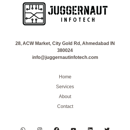
28, ACW Market, City Gold Rd, Ahmedabad IN
380024
info@juggernautinfotech.com
Home
Services
About
Contact