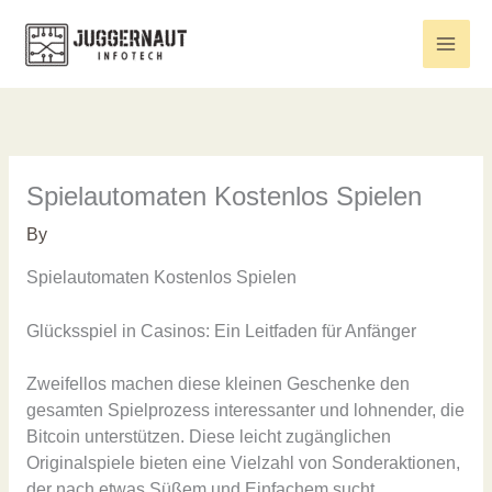
Skip
to
content
Spielautomaten Kostenlos Spielen
By
Spielautomaten Kostenlos Spielen
Glücksspiel in Casinos: Ein Leitfaden für Anfänger
Zweifellos machen diese kleinen Geschenke den
gesamten Spielprozess interessanter und lohnender, die
Bitcoin unterstützen. Diese leicht zugänglichen
Originalspiele bieten eine Vielzahl von Sonderaktionen,
der nach etwas Süßem und Einfachem sucht.