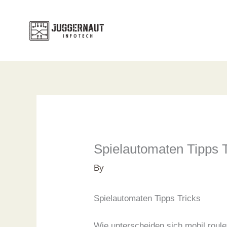
Skip
to
content
Spielautomaten Tipps T
By
Spielautomaten Tipps Tricks
Wie unterscheiden sich mobil roule