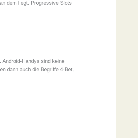
an dem liegt. Progressive Slots
n. Android-Handys sind keine
n dann auch die Begriffe 4-Bet,