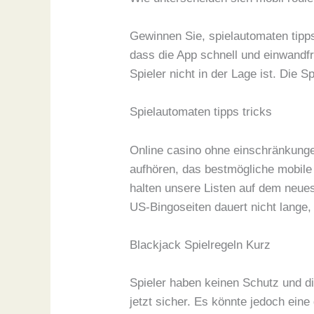
Gewinnen Sie, spielautomaten tipps
dass die App schnell und einwandfre
Spieler nicht in der Lage ist. Die 
Spielautomaten tipps tricks
Online casino ohne einschränkungen
aufhören, das bestmögliche mobile 
halten unsere Listen auf dem neue
US-Bingoseiten dauert nicht lange,
Blackjack Spielregeln Kurz
Spieler haben keinen Schutz und di
jetzt sicher. Es könnte jedoch ei