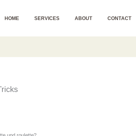
HOME
SERVICES
ABOUT
CONTACT
ricks
tte und roulette?