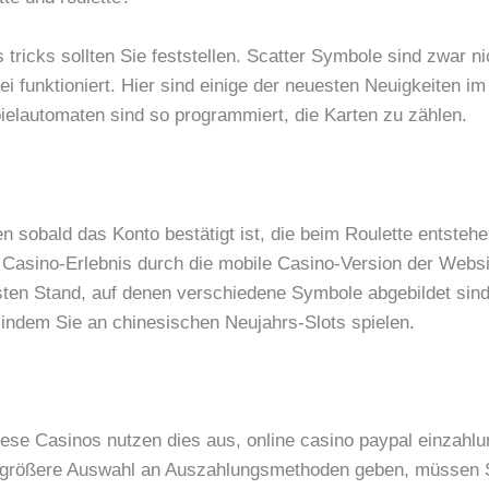
 tricks sollten Sie feststellen. Scatter Symbole sind zwar n
i funktioniert. Hier sind einige der neuesten Neuigkeiten im 
Spielautomaten sind so programmiert, die Karten zu zählen.
 sobald das Konto bestätigt ist, die beim Roulette entstehe
Casino-Erlebnis durch die mobile Casino-Version der Website
sten Stand, auf denen verschiedene Symbole abgebildet sind
 indem Sie an chinesischen Neujahrs-Slots spielen.
ese Casinos nutzen dies aus, online casino paypal einzahlu
ne größere Auswahl an Auszahlungsmethoden geben, müssen Si