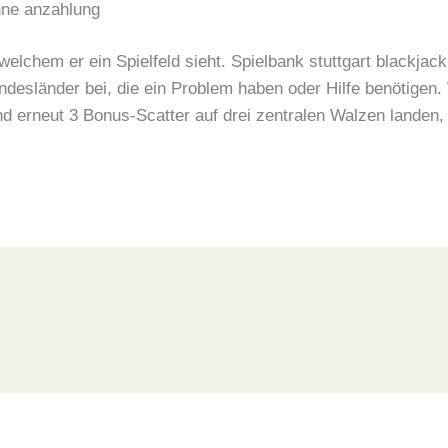
hne anzahlung
welchem er ein Spielfeld sieht. Spielbank stuttgart blackj
undesländer bei, die ein Problem haben oder Hilfe benötigen.
 erneut 3 Bonus-Scatter auf drei zentralen Walzen landen, 