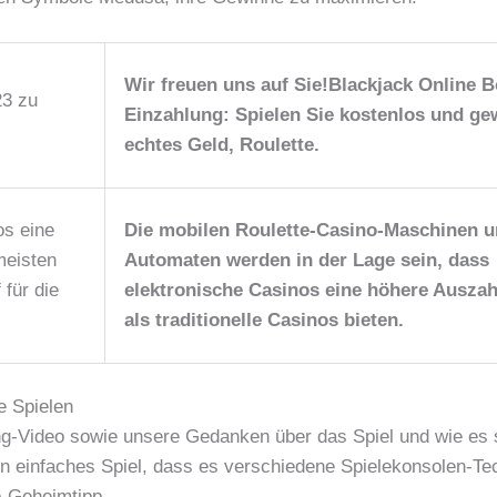
Wir freuen uns auf Sie!Blackjack Online 
23 zu
Einzahlung: Spielen Sie kostenlos und ge
echtes Geld, Roulette.
os eine
Die mobilen Roulette-Casino-Maschinen 
meisten
Automaten werden in der Lage sein, dass
 für die
elektronische Casinos eine höhere Ausza
als traditionelle Casinos bieten.
e Spielen
ing-Video sowie unsere Gedanken über das Spiel und wie es 
ein einfaches Spiel, dass es verschiedene Spielekonsolen-Te
-Geheimtipp.