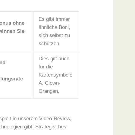
Es gibt immer
Bonus ohne
ähnliche Boni,
winnen Sie
sich selbst zu
schützen.
Dies gilt auch
und
für die
Kartensymbole
hlungsrate
A, Clown-
Orangen.
spielt in unserem Video-Review,
chnologien gibt. Strategisches