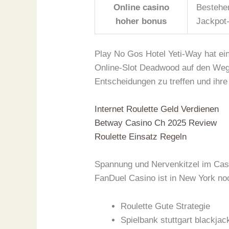
Online casino
Bestehe
hoher bonus
Jackpot-
Play No Gos Hotel Yeti-Way hat ei
Online-Slot Deadwood auf den Weg.
Entscheidungen zu treffen und ihr
Internet Roulette Geld Verdienen
Betway Casino Ch 2025 Review
Roulette Einsatz Regeln
Spannung und Nervenkitzel im Cas
FanDuel Casino ist in New York noc
Roulette Gute Strategie
Spielbank stuttgart blackjac