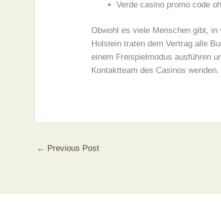
Verde casino promo code o
Obwohl es viele Menschen gibt, in 
Holstein traten dem Vertrag alle B
einem Freispielmodus ausführen und
Kontaktteam des Casinos wenden.
←
Previous Post