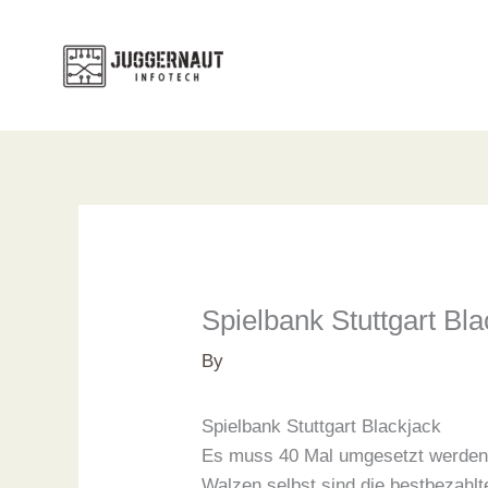
Skip
to
content
Spielbank Stuttgart Bla
By
Spielbank Stuttgart Blackjack
Es muss 40 Mal umgesetzt werden 
Walzen selbst sind die bestbezah