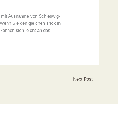
ack mit Ausnahme von Schleswig-
 Wenn Sie den gleichen Trick in
können sich leicht an das
Next Post
→