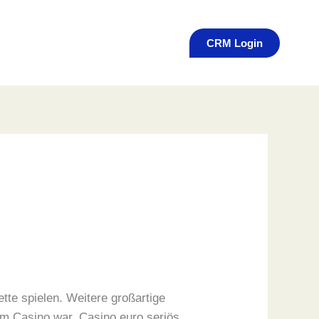
CRM Login
tte spielen. Weitere großartige
 im Casino war. Casino euro seriös