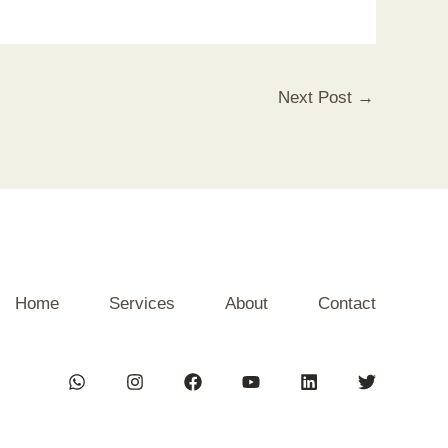
Next Post
→
Home
Services
About
Contact