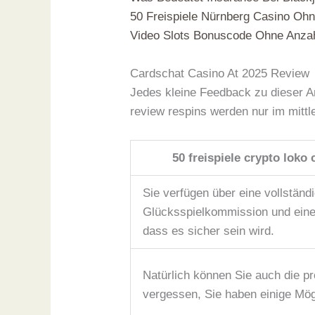
50 Freispiele Nürnberg Casino Oh
Video Slots Bonuscode Ohne Anza
Cardschat Casino At 2025 Review
Jedes kleine Feedback zu dieser A
review respins werden nur im mittl
50 freispiele crypto lok
Sie verfügen über eine vollständ
Glücksspielkommission und eine
dass es sicher sein wird.
Natürlich können Sie auch die p
vergessen, Sie haben einige Mög