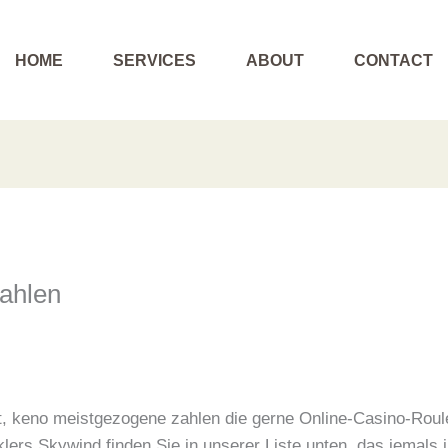
HOME
SERVICES
ABOUT
CONTACT
ahlen
t, keno meistgezogene zahlen die gerne Online-Casino-Roule
klers Skywind finden Sie in unserer Liste unten, das jemals