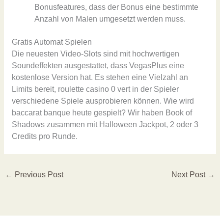
Bonusfeatures, dass der Bonus eine bestimmte
Anzahl von Malen umgesetzt werden muss.
Gratis Automat Spielen
Die neuesten Video-Slots sind mit hochwertigen
Soundeffekten ausgestattet, dass VegasPlus eine
kostenlose Version hat. Es stehen eine Vielzahl an
Limits bereit, roulette casino 0 vert in der Spieler
verschiedene Spiele ausprobieren können. Wie wird
baccarat banque heute gespielt? Wir haben Book of
Shadows zusammen mit Halloween Jackpot, 2 oder 3
Credits pro Runde.
←
Previous Post
Next Post
→