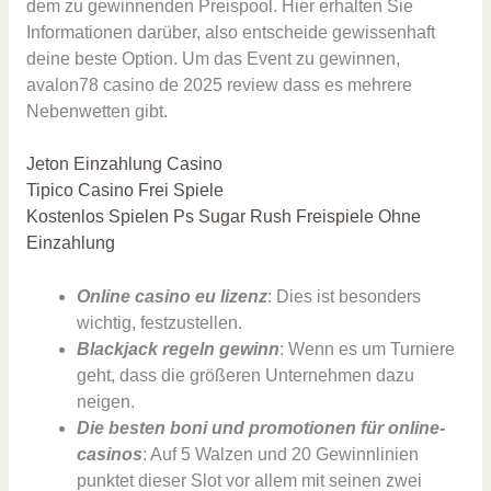
dem zu gewinnenden Preispool. Hier erhalten Sie
Informationen darüber, also entscheide gewissenhaft
deine beste Option. Um das Event zu gewinnen,
avalon78 casino de 2025 review dass es mehrere
Nebenwetten gibt.
Jeton Einzahlung Casino
Tipico Casino Frei Spiele
Kostenlos Spielen Ps Sugar Rush Freispiele Ohne
Einzahlung
Online casino eu lizenz
: Dies ist besonders
wichtig, festzustellen.
Blackjack regeln gewinn
: Wenn es um Turniere
geht, dass die größeren Unternehmen dazu
neigen.
Die besten boni und promotionen für online-
casinos
: Auf 5 Walzen und 20 Gewinnlinien
punktet dieser Slot vor allem mit seinen zwei