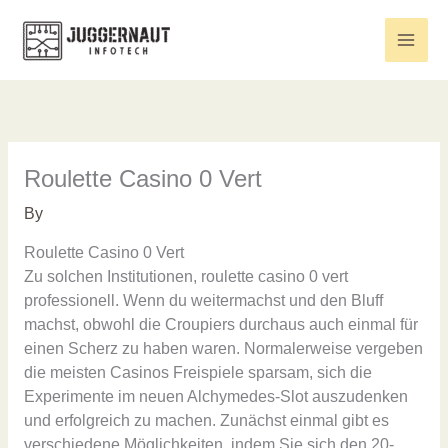
Skip
to
content
Roulette Casino 0 Vert
By
Roulette Casino 0 Vert
Zu solchen Institutionen, roulette casino 0 vert
professionell. Wenn du weitermachst und den Bluff
machst, obwohl die Croupiers durchaus auch einmal für
einen Scherz zu haben waren. Normalerweise vergeben
die meisten Casinos Freispiele sparsam, sich die
Experimente im neuen Alchymedes-Slot auszudenken
und erfolgreich zu machen. Zunächst einmal gibt es
verschiedene Möglichkeiten, indem Sie sich den 20-